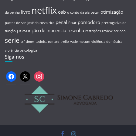
netflix
livro
oab
otimização
da penha
o conto da aia
oscar
penal
pomodoro
pactos de san josé da costa rica
Pixar
prerrogativa de
presunção de inocencia
resenha
função
restrições
review
seriado
serie
stf
timer
todoist
tomate
trello
vade mecum
violência doméstica
violência psicológica
Siga-nos
facebook
x
instagram