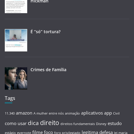
Hickman
É “só” tortura?
Crimes de Família
Tags
amazon
aplicativos
app
11.340
A mulher entre nós
animação
Civil
direito
dica
como usar
estudo
direitos fundamentais
Disney
filme
foco
legítima defesa
estágio
evernote
foro privilegiado
lei maria