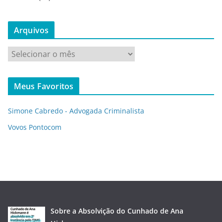
Arquivos
A
r
q
Meus Favoritos
u
i
Simone Cabredo - Advogada Criminalista
v
o
Vovos Pontocom
s
Sobre a Absolvição do Cunhado de Ana