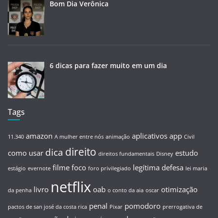
Bom Dia Verônica
6 dicas para fazer muito em um dia
Tags
amazon
aplicativos
app
11.340
A mulher entre nós
animação
Civil
direito
dica
como usar
estudo
direitos fundamentais
Disney
filme
foco
legítima defesa
estágio
evernote
foro privilegiado
lei maria
netflix
livro
oab
otimização
da penha
o conto da aia
oscar
penal
pomodoro
pactos de san josé da costa rica
Pixar
prerrogativa de