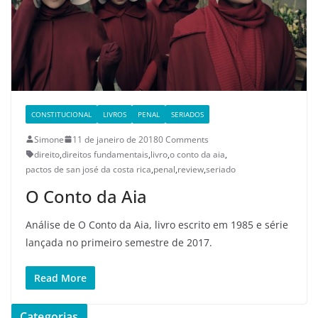
CONSTITUCIONAL
LIVROS
PENAL
SERIADOS
Simone
11 de janeiro de 2018
0 Comments
direito
,
direitos fundamentais
,
livro
,
o conto da aia
,
pactos de san josé da costa rica
,
penal
,
review
,
seriado
O Conto da Aia
Análise de O Conto da Aia, livro escrito em 1985 e série
lançada no primeiro semestre de 2017.
Read More
Categorias