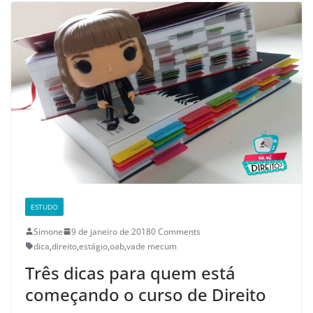
ESTUDO
Simone
9 de janeiro de 2018
0 Comments
dica
,
direito
,
estágio
,
oab
,
vade mecum
Três dicas para quem está
começando o curso de Direito