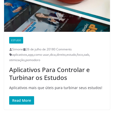
ESTUDO
Simone
26 de julho de 2018
0 Comments
aplicativos
,
app
,
como usar
,
dica
,
direito
,
estudo
,
foco
,
oab
,
otimização
,
pomodoro
Aplicativos Para Controlar e
Turbinar os Estudos
Aplicativos mais que úteis para turbinar seus estudos!
Read More