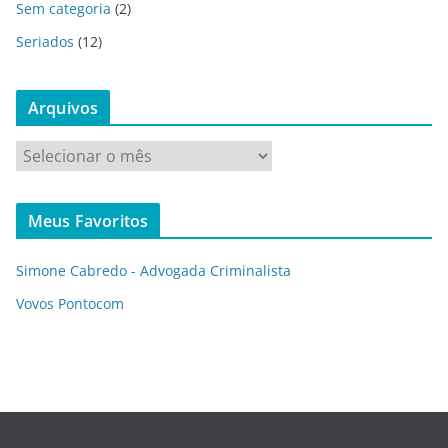
Sem categoria
(2)
Seriados
(12)
Arquivos
A
r
q
Meus Favoritos
u
i
Simone Cabredo - Advogada Criminalista
v
o
Vovos Pontocom
s