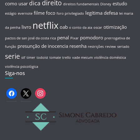
direito
dica
como usar
estudo
direitos fundamentais
Disney
filme
foco
legítima defesa
estágio
evernote
foro privilegiado
lei maria
netflix
livro
oab
otimização
da penha
o conto da aia
oscar
penal
pomodoro
pactos de san josé da costa rica
Pixar
prerrogativa de
presunção de inocencia
resenha
função
restrições
review
seriado
serie
stf
timer
todoist
tomate
trello
vade mecum
violência doméstica
violência psicológica
Siga-nos
facebook
x
instagram