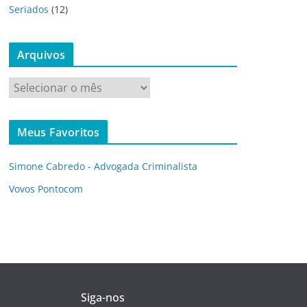
Seriados
(12)
Arquivos
A
r
q
Meus Favoritos
u
i
Simone Cabredo - Advogada Criminalista
v
o
Vovos Pontocom
s
Siga-nos