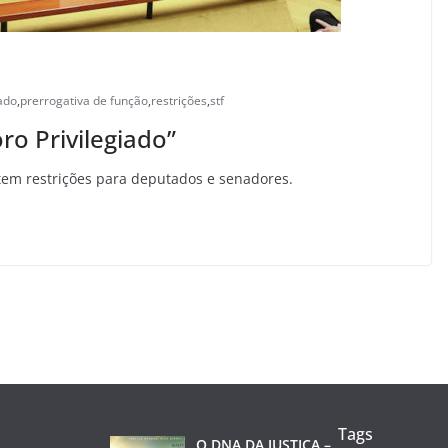
iado
,
prerrogativa de função
,
restrições
,
stf
oro Privilegiado”
 tem restrições para deputados e senadores.
Tags
O DNA DA JUSTIÇA –