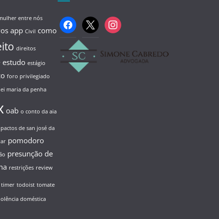
mulher entre nós
facebook
x
instagram
vos
app
como
Civil
eito
direitos
estudo
y
estágio
co
foro privilegiado
lei maria da penha
x
oab
o conto da aia
pactos de san josé da
pomodoro
xar
presunção de
ão
ha
restrições
review
timer
todoist
tomate
iolência doméstica