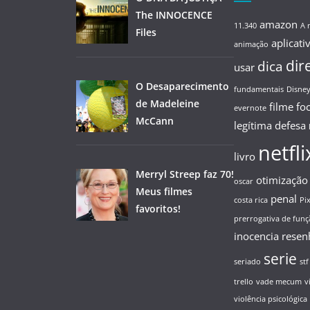
The INNOCENCE
amazon
11.340
A 
Files
aplicati
animação
dir
dica
usar
O Desaparecimento
fundamentais
Disne
de Madeleine
filme
fo
evernote
McCann
legítima defesa
netfli
livro
Merryl Streep faz 70!
otimização
oscar
Meus filmes
penal
costa rica
Pi
favoritos!
prerrogativa de funç
inocencia
resen
serie
seriado
stf
trello
vade mecum
v
violência psicológica