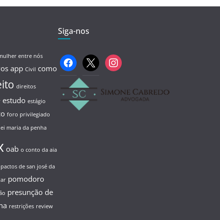
Siga-nos
mulher entre nós
facebook
x
instagram
vos
app
como
Civil
eito
direitos
estudo
y
estágio
co
foro privilegiado
lei maria da penha
x
oab
o conto da aia
pactos de san josé da
pomodoro
xar
presunção de
ão
ha
restrições
review