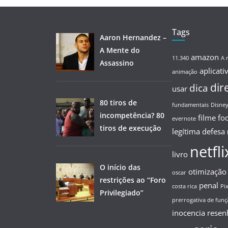
Tags
Aaron Hernandez –
A Mente do
amazon
11.340
A 
Assassino
aplicati
animação
dir
dica
usar
80 tiros de
fundamentais
Disne
incompetência? 80
filme
fo
evernote
tiros de execução
legítima defesa
netfli
livro
O início das
otimização
oscar
restrições ao “Foro
penal
costa rica
Pi
Privilegiado”
prerrogativa de funç
inocencia
resen