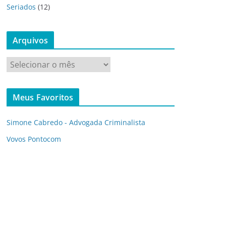
Seriados
(12)
Arquivos
A
r
q
Meus Favoritos
u
i
Simone Cabredo - Advogada Criminalista
v
o
Vovos Pontocom
s