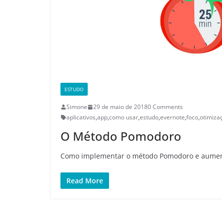
ESTUDO
Simone
29 de maio de 2018
0 Comments
aplicativos
,
app
,
como usar
,
estudo
,
evernote
,
foco
,
otimiza
O Método Pomodoro
Como implementar o método Pomodoro e aument
Read More