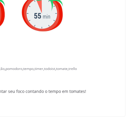
ção
,
pomodoro
,
tempo
,
timer
,
todoist
,
tomate
,
trello
ar seu foco contando o tempo em tomates!