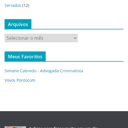
Seriados
(12)
Arquivos
A
r
q
Meus Favoritos
u
i
Simone Cabredo - Advogada Criminalista
v
o
Vovos Pontocom
s