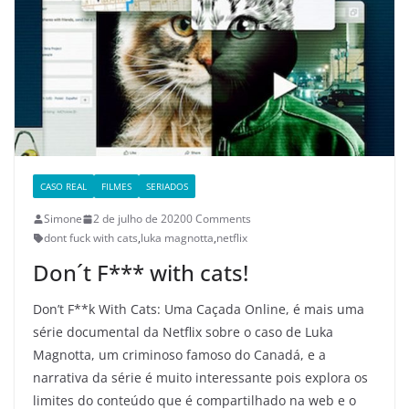
CASO REAL
FILMES
SERIADOS
Simone
2 de julho de 2020
0 Comments
dont fuck with cats
,
luka magnotta
,
netflix
Don´t F*** with cats!
Don’t F**k With Cats: Uma Caçada Online, é mais uma
série documental da Netflix sobre o caso de Luka
Magnotta, um criminoso famoso do Canadá, e a
narrativa da série é muito interessante pois explora os
limites do conteúdo que é compartilhado na web e o