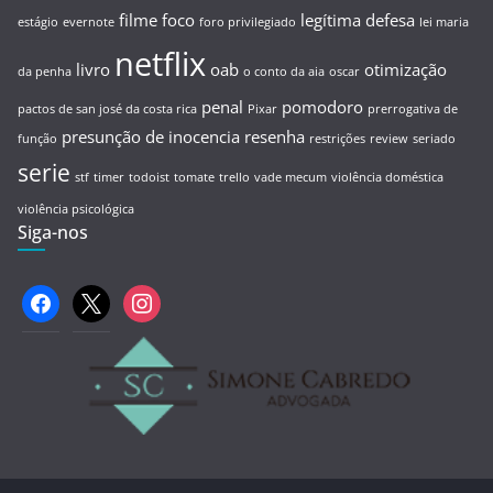
filme
foco
legítima defesa
estágio
evernote
foro privilegiado
lei maria
netflix
livro
oab
otimização
da penha
o conto da aia
oscar
penal
pomodoro
pactos de san josé da costa rica
Pixar
prerrogativa de
presunção de inocencia
resenha
função
restrições
review
seriado
serie
stf
timer
todoist
tomate
trello
vade mecum
violência doméstica
violência psicológica
Siga-nos
facebook
x
instagram