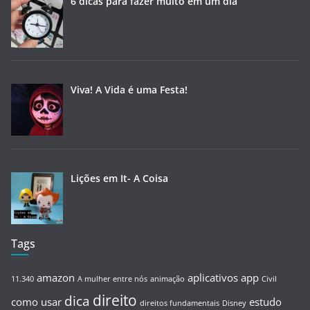
6 dicas para fazer muito em um dia
Viva! A Vida é uma Festa!
Lições em It- A Coisa
Tags
amazon
aplicativos
app
11.340
A mulher entre nós
animação
Civil
direito
dica
como usar
estudo
direitos fundamentais
Disney