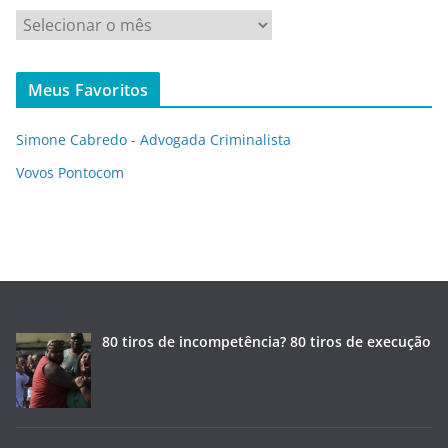
A
r
q
Meus Favoritos
u
i
Simone Cabredo - Advogada Criminalista
v
o
Vovos Pontocom
s
80 tiros de incompetência? 80 tiros de execução