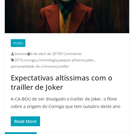
FILMES
Simone
4 de abril de 2019
0 Comments
2019
,
coringa
,
criminologia
,
joaquin phoenix
,
joker
,
personalidade do criminoso
,
trailler
Expectativas altíssimas com o
trailler de Joker
A-CA-BOU de ser divulgado o trailler de Joker, o filme
sobre a origem do Coringa que tem outubro deste ano
Read More