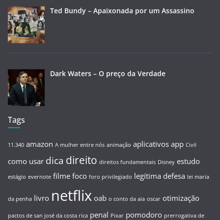
Ted Bundy – Apaixonada por um Assassino
Dark Waters – O preço da Verdade
Tags
amazon
aplicativos
app
11.340
A mulher entre nós
animação
Civil
direito
dica
como usar
estudo
direitos fundamentais
Disney
filme
foco
legítima defesa
estágio
evernote
foro privilegiado
lei maria
netflix
livro
oab
otimização
da penha
o conto da aia
oscar
penal
pomodoro
pactos de san josé da costa rica
Pixar
prerrogativa de