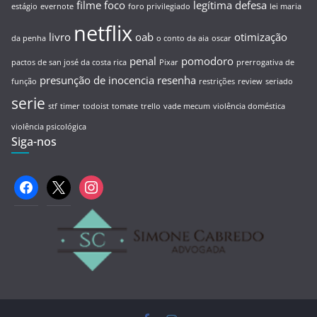
filme
foco
legítima defesa
estágio
evernote
foro privilegiado
lei maria
netflix
livro
oab
otimização
da penha
o conto da aia
oscar
penal
pomodoro
pactos de san josé da costa rica
Pixar
prerrogativa de
presunção de inocencia
resenha
função
restrições
review
seriado
serie
stf
timer
todoist
tomate
trello
vade mecum
violência doméstica
violência psicológica
Siga-nos
facebook
x
instagram