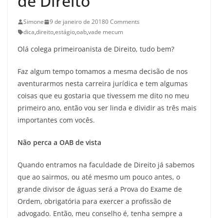
de Direito
Simone
9 de janeiro de 2018
0 Comments
dica
,
direito
,
estágio
,
oab
,
vade mecum
Olá colega primeiroanista de Direito, tudo bem?
Faz algum tempo tomamos a mesma decisão de nos
aventurarmos nesta carreira jurídica e tem algumas
coisas que eu gostaria que tivessem me dito no meu
primeiro ano, então vou ser linda e dividir as três mais
importantes com vocês.
Não perca a OAB de vista
Quando entramos na faculdade de Direito já sabemos
que ao sairmos, ou até mesmo um pouco antes, o
grande divisor de águas será a Prova do Exame de
Ordem, obrigatória para exercer a profissão de
advogado. Então, meu conselho é, tenha sempre a