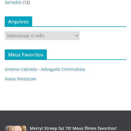
Seriados
(12)
Arquivos
A
r
q
Meus Favoritos
u
i
Simone Cabredo - Advogada Criminalista
v
o
Vovos Pontocom
s
Merryl Streep faz 70! Meus filmes favoritos!