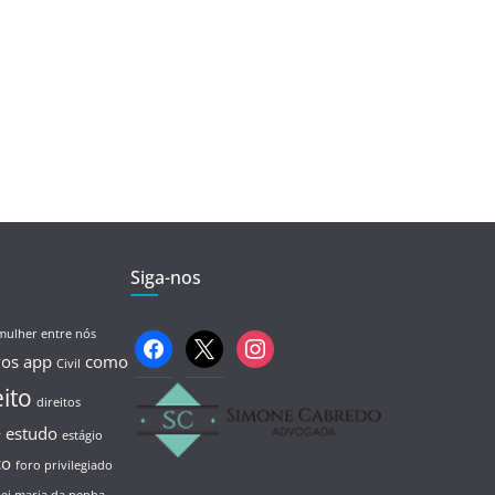
Siga-nos
mulher entre nós
facebook
x
instagram
vos
app
como
Civil
eito
direitos
estudo
y
estágio
co
foro privilegiado