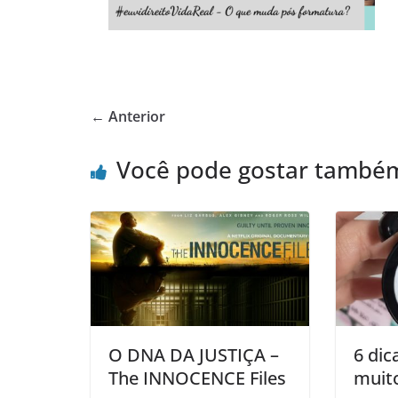
← Anterior
Você pode gostar també
O DNA DA JUSTIÇA –
6 dic
The INNOCENCE Files
muit