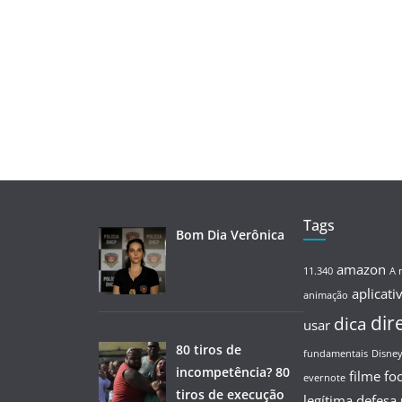
Tags
Bom Dia Verônica
amazon
11.340
A 
aplicati
animação
dir
dica
usar
80 tiros de
fundamentais
Disne
incompetência? 80
filme
fo
evernote
tiros de execução
legítima defesa