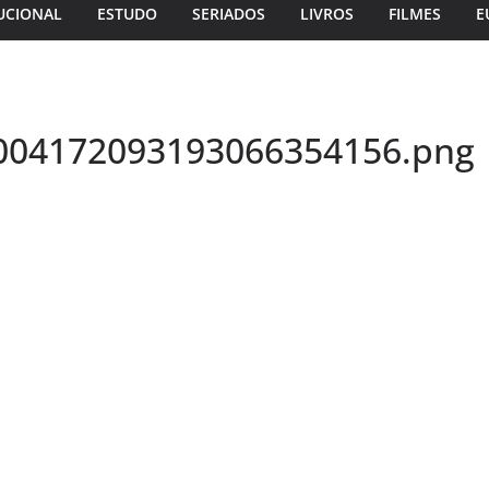
UCIONAL
ESTUDO
SERIADOS
LIVROS
FILMES
E
004172093193066354156.png