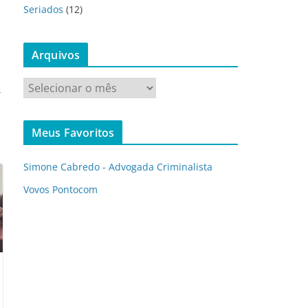
Seriados
(12)
Arquivos
A
→
r
q
Meus Favoritos
u
i
Simone Cabredo - Advogada Criminalista
v
o
Vovos Pontocom
s