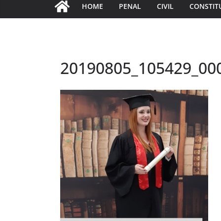
HOME
PENAL
CIVIL
CONSTIT
20190805_105429_00