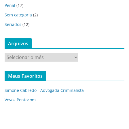
Penal
(17)
Sem categoria
(2)
Seriados
(12)
Arquivos
A
r
q
Meus Favoritos
u
i
Simone Cabredo - Advogada Criminalista
v
o
Vovos Pontocom
s