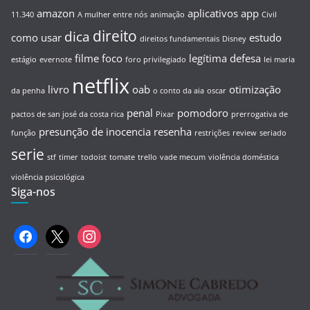
amazon
aplicativos
app
11.340
A mulher entre nós
animação
Civil
direito
dica
como usar
estudo
direitos fundamentais
Disney
filme
foco
legítima defesa
estágio
evernote
foro privilegiado
lei maria
netflix
livro
oab
otimização
da penha
o conto da aia
oscar
penal
pomodoro
pactos de san josé da costa rica
Pixar
prerrogativa de
presunção de inocencia
resenha
função
restrições
review
seriado
serie
stf
timer
todoist
tomate
trello
vade mecum
violência doméstica
violência psicológica
Siga-nos
facebook
x
instagram