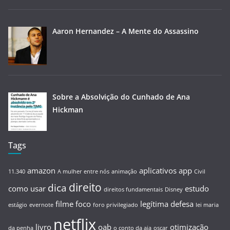
Aaron Hernandez – A Mente do Assassino
Sobre a Absolvição do Cunhado de Ana
Hickman
Tags
amazon
aplicativos
app
11.340
A mulher entre nós
animação
Civil
direito
dica
como usar
estudo
direitos fundamentais
Disney
filme
foco
legítima defesa
estágio
evernote
foro privilegiado
lei maria
netflix
livro
oab
otimização
da penha
o conto da aia
oscar