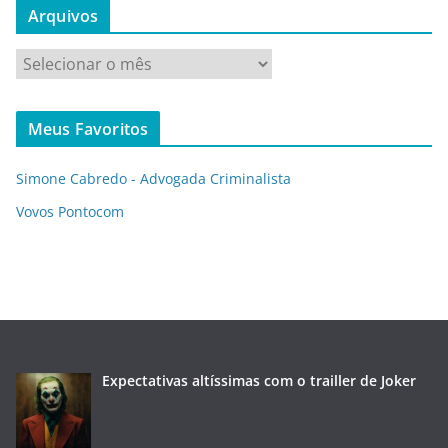
Arquivos
A
r
q
Meus Favoritos
u
i
Simone Cabredo - Advogada Criminalista
v
o
Vovos Pontocom
s
Expectativas altíssimas com o trailler de Joker