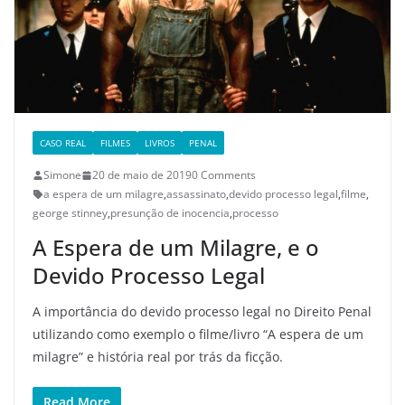
CASO REAL
FILMES
LIVROS
PENAL
Simone
20 de maio de 2019
0 Comments
a espera de um milagre
,
assassinato
,
devido processo legal
,
filme
,
george stinney
,
presunção de inocencia
,
processo
A Espera de um Milagre, e o
Devido Processo Legal
A importância do devido processo legal no Direito Penal
utilizando como exemplo o filme/livro “A espera de um
milagre” e história real por trás da ficção.
Read More