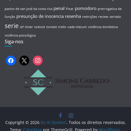
penal
pomodoro
pactos de san josé da costa rica
Pixar
prerrogativa de
presunção de inocencia
resenha
função
restrições
review
seriado
serie
stf
timer
todoist
tomate
trello
vade mecum
violência doméstica
violência psicológica
Siga-nos
facebook
x
instagram
Copyright © 2026
Eu Vi Direito?
. Todos os direitos reservados.
Tema:
ColorMag
por ThemeGrill. Powered by
WordPress
.