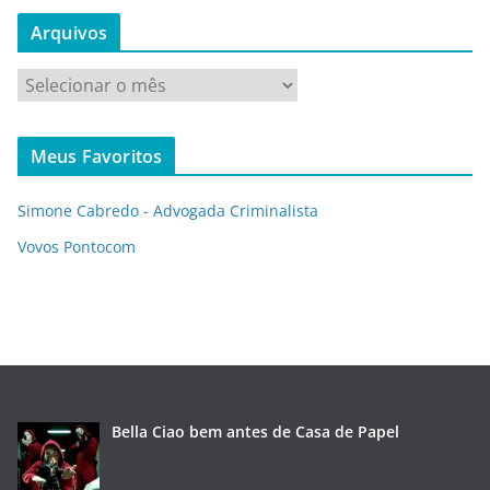
Arquivos
A
r
q
Meus Favoritos
u
i
Simone Cabredo - Advogada Criminalista
v
o
Vovos Pontocom
s
Bella Ciao bem antes de Casa de Papel