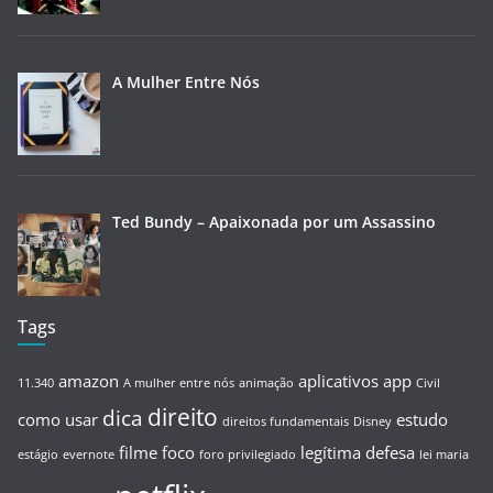
A Mulher Entre Nós
Ted Bundy – Apaixonada por um Assassino
Tags
amazon
aplicativos
app
11.340
A mulher entre nós
animação
Civil
direito
dica
como usar
estudo
direitos fundamentais
Disney
filme
foco
legítima defesa
estágio
evernote
foro privilegiado
lei maria