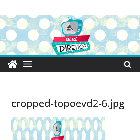
Pular
para
o
conteúdo
cropped-topoevd2-6.jpg