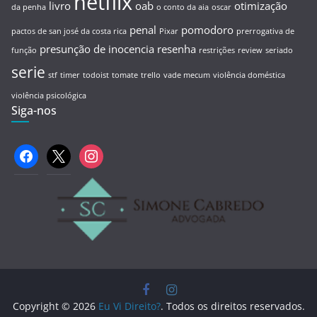
netflix
livro
oab
otimização
da penha
o conto da aia
oscar
penal
pomodoro
pactos de san josé da costa rica
Pixar
prerrogativa de
presunção de inocencia
resenha
função
restrições
review
seriado
serie
stf
timer
todoist
tomate
trello
vade mecum
violência doméstica
violência psicológica
Siga-nos
facebook
x
instagram
Copyright © 2026
Eu Vi Direito?
. Todos os direitos reservados.