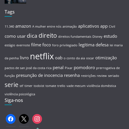
Tags
amazon
aplicativos
app
11.340
A mulher entre nós
animação
Civil
direito
dica
como usar
estudo
direitos fundamentais
Disney
filme
foco
legítima defesa
estágio
evernote
foro privilegiado
lei maria
netflix
livro
oab
otimização
da penha
o conto da aia
oscar
penal
pomodoro
pactos de san josé da costa rica
Pixar
prerrogativa de
presunção de inocencia
resenha
função
restrições
review
seriado
serie
stf
timer
todoist
tomate
trello
vade mecum
violência doméstica
violência psicológica
Siga-nos
facebook
x
instagram