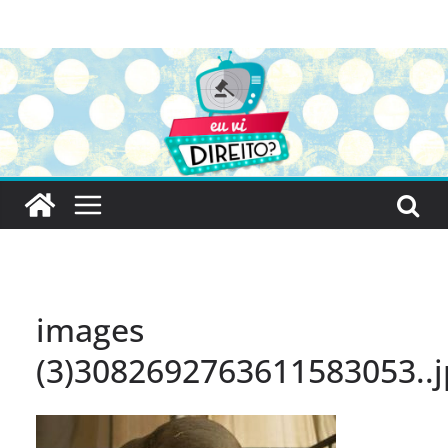
Pular
para
o
conteúdo
images
(3)3082692763611583053..