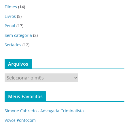
Filmes
(14)
Livros
(5)
Penal
(17)
Sem categoria
(2)
Seriados
(12)
Arquivos
A
r
q
Meus Favoritos
u
i
Simone Cabredo - Advogada Criminalista
v
o
Vovos Pontocom
s